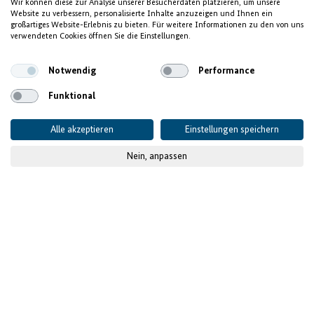
Wir können diese zur Analyse unserer Besucherdaten platzieren, um unsere
Website zu verbessern, personalisierte Inhalte anzuzeigen und Ihnen ein
INVEST FOR JOBS
großartiges Website-Erlebnis zu bieten. Für weitere Informationen zu den von uns
verwendeten Cookies öffnen Sie die Einstellungen.
Wachstumschance Afrika
Notwendig
Performance
Funktional
Alle akzeptieren
Einstellungen speichern
Nein, anpassen
© GIZ
Im Auftrag des
Durchgeführt von
WEITERE